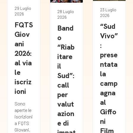
29 Luglio
23 Luglio
28 Luglio
2026
2026
2026
FQTS
“Sud
Band
Giov
Vivo”
o
ani
:
“Riab
2026:
prese
itare
al via
ntata
il
le
la
Sud”:
iscriz
camp
call
ioni
agna
per
al
valut
Sono
Giffo
aperte le
azion
iscrizioni
ni
e di
a FQTS
Film
Giovani,
impat