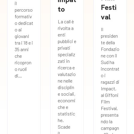
il
Festi
to
percorso
val
formativ
La call è
o dedicat
rivolta a
Il
o ai
enti
presiden
giovanI
pubblici e
te della
tra i 18 e i
privati
Fondazio
35 anni
specializ
ne con il
che
zati in
Sud ha
ricopron
ricerca e
incontrat
o ruoli
valutazio
o i
di...
ne nelle
ragazzi di
disciplin
Impact,
e sociali,
al Giffoni
economi
Film
che e
Festival,
statistic
presenta
he.
ndo la
Scade
campagn
il...