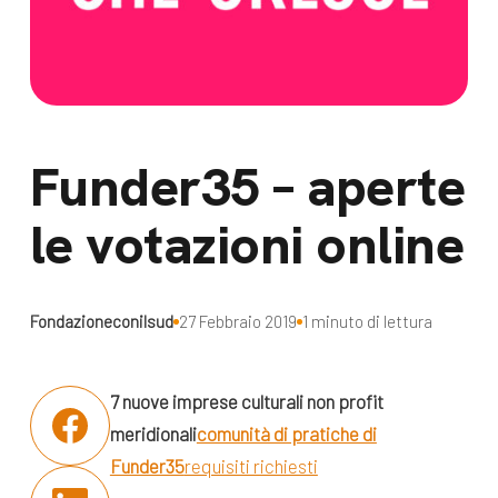
dal Sud
Lavora con noi
Campagne
Bilancio di
Libri e
missione
pubblicazioni
News e
Funder35 – aperte
appuntamenti
Docufilm
le votazioni online
Videomagazine
News
e blog progetti
Appuntamenti
Fondazioneconilsud
27 Febbraio 2019
1 minuto di lettura
7 nuove imprese culturali non profit
Seguici sui social:
meridionali
comunità di pratiche di
Funder35
requisiti richiesti