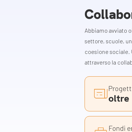
Docufil
Collabo
Bilancio di missione
Videoma
News e appuntamenti
progetti
Abbiamo avviato olt
News
settore, scuole, un
Appuntamenti
coesione sociale. 
attraverso la coll
Seguici sui social:
Progett
oltre
Fondi e