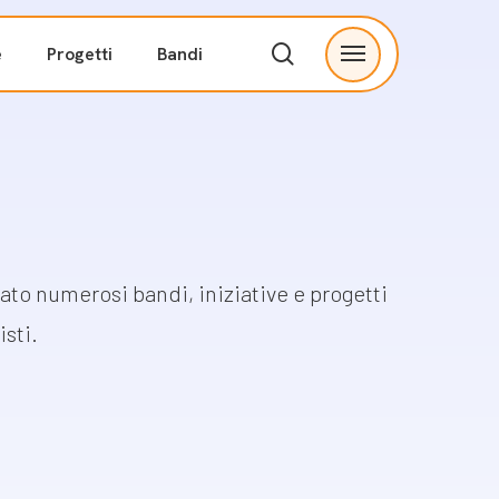
search
e
Progetti
Bandi
Menu
ve
Partnership
I nostri partner
tà
Proponi una collaborazione
ato numerosi bandi, iniziative e progetti
Contatti
isti.