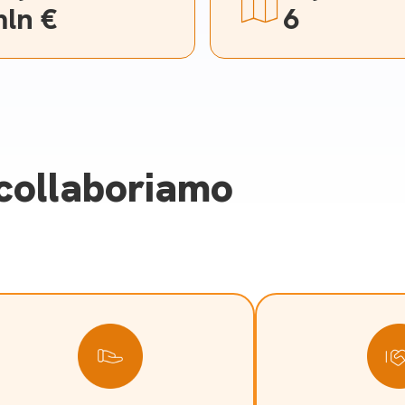
ln €
6
 collaboriamo