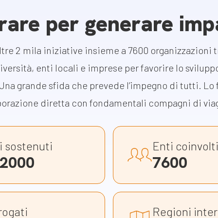
m
rare per generare imp
gazine e blog
re 2 mila iniziative insieme a 7600 organizzazioni tr
iversità, enti locali e imprese per favorire lo svilup
Una grande sfida che prevede l’impegno di tutti. L
aborazione diretta con fondamentali compagni di via
i sostenuti
Enti coinvolt
 2000
7600
rogati
Regioni inte