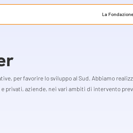
La Fondazion
ti sostenuti
Bandi e iniziati
er
di cambiamento
Bandi
Fondazioni di comuni
ive, per favorire lo sviluppo al Sud. Abbiamo realizz
Area Stampa
oporre un progetto
e privati, aziende, nei vari ambiti di intervento prev
nti dal Sud
Sala Stampa
ne
Eventi Press tour
pubblicazioni