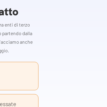
atto
a enti di terzo
po partendo dalla
o facciamo anche
ggio.
i
ressate