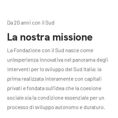
dal Sud
Lavora con noi
Campagne
Bilancio di
Da 20 anni con il Sud
Libri e
missione
La nostra missione
pubblicazioni
News e
appuntamenti
Docufilm
La Fondazione con il Sud nasce come
Videomagazine
un’esperienza innovativa nel panorama degli
News
e blog progetti
interventi per lo sviluppo del Sud Italia: la
Appuntamenti
prima realizzata interamente con capitali
privati e fondata sull’idea che la coesione
Seguici sui social:
sociale sia la condizione essenziale per un
processo di sviluppo autonomo e duraturo.