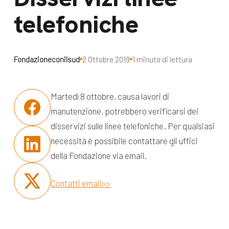
dal Sud
telefoniche
Lavora con noi
Campagne
Bilancio di
Libri e
missione
Fondazioneconilsud
2 Ottobre 2019
1 minuto di lettura
pubblicazioni
News e
appuntamenti
Docufilm
Martedì 8 ottobre, causa lavori di
manutenzione, potrebbero verificarsi dei
Videomagazine
News
disservizi sulle linee telefoniche. Per qualsiasi
e blog progetti
Appuntamenti
necessità è possibile contattare gli uffici
della Fondazione via email.
Contatti email>>
Seguici sui social: