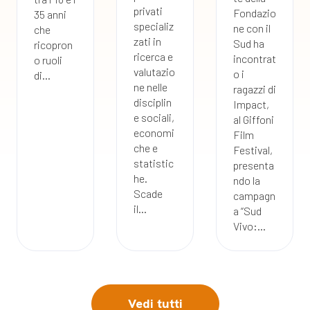
privati
Fondazio
35 anni
specializ
ne con il
che
zati in
Sud ha
ricopron
ricerca e
incontrat
o ruoli
valutazio
o i
di...
ne nelle
ragazzi di
disciplin
Impact,
e sociali,
al Giffoni
economi
Film
che e
Festival,
statistic
presenta
he.
ndo la
Scade
campagn
il...
a “Sud
Vivo:...
Vedi tutti