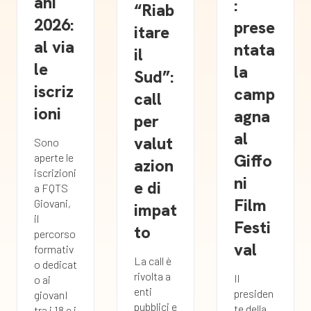
ani
:
“Riab
2026:
prese
itare
al via
ntata
il
le
la
Sud”:
iscriz
camp
call
ioni
agna
per
al
valut
Sono
Giffo
aperte le
azion
iscrizioni
ni
e di
a FQTS
Film
Giovani,
impat
il
Festi
to
percorso
val
formativ
La call è
o dedicat
rivolta a
Il
o ai
enti
presiden
giovanI
pubblici e
te della
tra i 18 e i