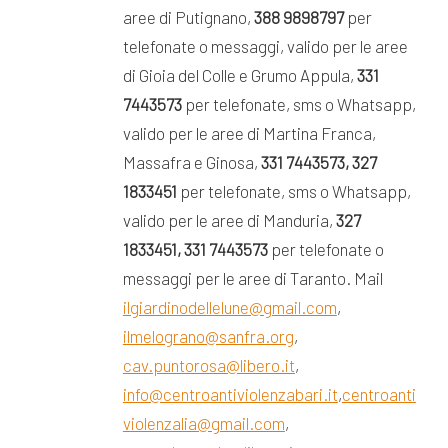
aree di Putignano,
388 9898797
per
telefonate o messaggi, valido per le aree
di Gioia del Colle e Grumo Appula,
331
7443573
per telefonate, sms o Whatsapp,
valido per le aree di Martina Franca,
Massafra e Ginosa,
331 7443573, 327
1833451
per telefonate, sms o Whatsapp,
valido per le aree di Manduria,
327
1833451, 331 7443573
per telefonate o
messaggi per le aree di Taranto. Mail
ilgiardinodellelune@gmail.com
,
ilmelograno@sanfra.org
,
cav.puntorosa@libero.it
,
info@centroantiviolenzabari.it
,
centroanti
violenzalia@gmail.com
,