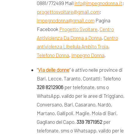
0881/772499 Mail
info@impegnodonna.it
;
progettosvoltare@gmail.com
;
impegnodonna@gmail.com
Pagina
Facebook
Progetto Svoltare
,
Centro
Antiviolenza Da Donna a Donna
,
Centro
antiviolenza Libellula Ambito Troia
,
Telefono Donna
,
Impegno Donna
,
“
Via delle donne
” è attivo nelle province di
Bari, Lecce, Taranto. Contatti: Telefono
328 8212906
per telefonate, sms o
WhatsApp, valido per le aree di Triggiano,
Conversano, Bari, Casarano, Nardò,
Martano, Gallipoli, Maglie, Mola di Bari,
Gagliano del Capo,
339 7871952
per
telefonate, sms o Whatsapp, valido per le