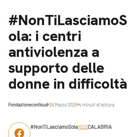
dal Sud
Lavora con noi
#NonTiLasciamoS
Campagne
Bilancio di
ola: i centri
Libri e
missione
pubblicazioni
News e
antiviolenza a
appuntamenti
Docufilm
supporto delle
Videomagazine
News
donne in difficoltà
e blog progetti
Appuntamenti
Fondazioneconilsud
26 Marzo 2020
4 minuti di lettura
Seguici sui social:
#NonTiLasciamoSola
1522
CALABRIA