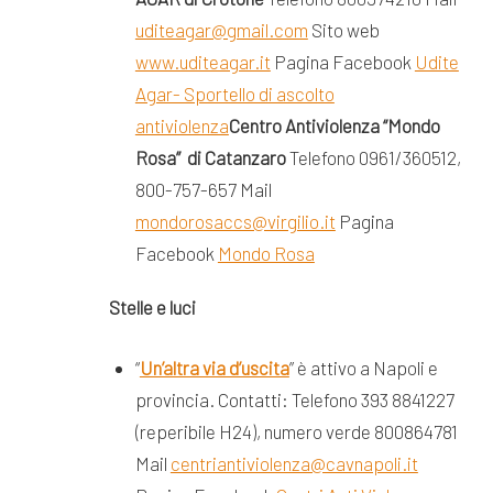
uditeagar@gmail.com
Sito web
www.uditeagar.it
Pagina Facebook
Udite
Agar- Sportello di ascolto
antiviolenza
Centro Antiviolenza “Mondo
Rosa”
di Catanzaro
Telefono 0961/360512,
800-757-657 Mail
mondorosaccs@virgilio.it
Pagina
Facebook
Mondo Rosa
Stelle e luci
“
Un’altra via d’uscita
” è attivo a Napoli e
provincia. Contatti: Telefono 393 8841227
(reperibile H24), numero verde 800864781
Mail
centriantiviolenza@cavnapoli.it