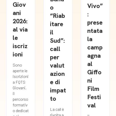
Giov
Vivo”
o
ani
:
“Riab
2026:
prese
itare
al via
ntata
il
le
la
Sud”:
iscriz
camp
call
ioni
agna
per
al
valut
Sono
Giffo
aperte le
azion
iscrizioni
ni
e di
a FQTS
Film
Giovani,
impat
il
Festi
to
percorso
val
formativ
La call è
o dedicat
rivolta a
Il