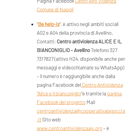
Pagina Facebook
Centri Anti Violenza
Comune di Napoli
“
Be help-is
”, è attivo negli ambiti sociali
A02 e A04 della provincia di Avellino.
Contatti:
Centro antiviolenza ALICE E IL
BIANCONIGLIO – Avellino
Telefono 327
7317827 (attivo H24, disponibile anche per
messaggi e videochiamate su WhatsApp)
– il numero è raggiungibile anche dalla
pagina Facebook del
Centro Antiviolenza
“Alice e il bianconiglio
”e tramite la
pagina
Facebook del progetto
Mail
centroantiviolenza@cooperativalagoccia
.it
Sito web
www.centroantiviolenzaa4.org
– è