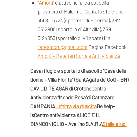
“
Amorù
” è attivo nell’area est della
provincia di Palermo. Contatti: Telefono
351 8105724 (sportello di Palermo), 392
5512900 (sportello di Altavilla), 389
5194853 (sportello di Villabate) Mail
reteamoru@gmail.com
Pagina Facebook
Amorù – Rete territoriale Anti Violenza
Casa rifugio e sportello di ascolto “Casa delle
donne – Villa Fiorita”
(Sant’Agata de’ Goti – BN)
CAV UDITE AGAR di Crotone
Centro
Antiviolenza “Mondo Rosa”
di Catanzaro
CAMPANIA
Un’altra via d’uscita
Be help-
is
Centro antiviolenza ALICE E IL
BIANCONIGLIO – Avellino
S.A.R.A
Stelle e luci