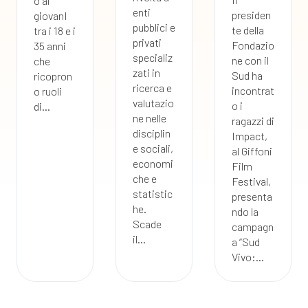
o ai
enti
presiden
giovanI
pubblici e
te della
tra i 18 e i
privati
Fondazio
35 anni
specializ
ne con il
che
zati in
Sud ha
ricopron
ricerca e
incontrat
o ruoli
valutazio
o i
di...
ne nelle
ragazzi di
disciplin
Impact,
e sociali,
al Giffoni
economi
Film
che e
Festival,
statistic
presenta
he.
ndo la
Scade
campagn
il...
a “Sud
Vivo:...