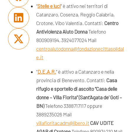
“
Stelle e luci
” è attivo nei territori di
Catanzaro, Cosenza, Reggio Calabria,
Crotone, Vibo Valentia. Contatti:
Centro
Antiviolenza Aiuto Donna
Telefono
800909194, 3924077024 Mail
centroaiutodonna@fondazionecittasolidal
e.it
“
D.E.A.R.
” è attivo a Catanzaro e nella
provincia di Benevento. Contatti:
Casa
rifugio e sportello di ascolto “Casa delle
donne – Villa Fiorita”
(Sant’Agata de’ Goti –
BN)
Telefono 3388717117 oppure
3889235026 Mail
villafioritacadm@libero.it
CAV UDITE
AGAR di Crotone
Telefono 800974210 Mail