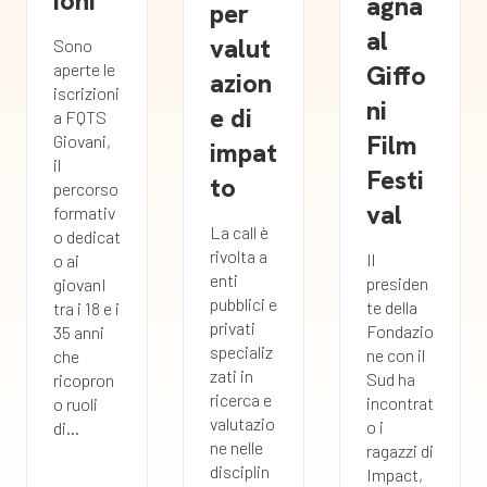
ioni
agna
per
al
valut
Sono
Giffo
aperte le
azion
iscrizioni
ni
e di
a FQTS
Film
Giovani,
impat
il
Festi
to
percorso
val
formativ
La call è
o dedicat
rivolta a
Il
o ai
enti
presiden
giovanI
pubblici e
te della
tra i 18 e i
privati
Fondazio
35 anni
specializ
ne con il
che
zati in
Sud ha
ricopron
ricerca e
incontrat
o ruoli
valutazio
o i
di...
ne nelle
ragazzi di
disciplin
Impact,