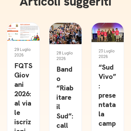
Articoli suggeriti
29 Luglio
23 Luglio
28 Luglio
2026
2026
2026
FQTS
“Sud
Band
Giov
Vivo”
o
ani
:
“Riab
2026:
prese
itare
al via
ntata
il
le
la
Sud”:
iscriz
camp
call