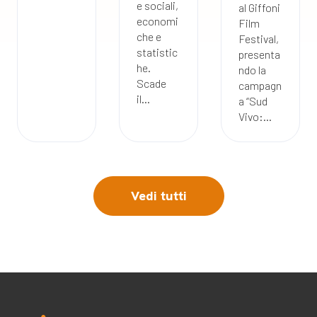
e sociali,
al Giffoni
economi
Film
che e
Festival,
statistic
presenta
he.
ndo la
Scade
campagn
il...
a “Sud
Vivo:...
Vedi tutti