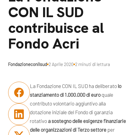
dal Sud
CON IL SUD
Lavora con noi
Campagne
contribuisce al
Bilancio di
Libri e
missione
Fondo Acri
pubblicazioni
News e
appuntamenti
Docufilm
Fondazioneconilsud
2 Aprile 2020
2 minuti di lettura
Videomagazine
News
e blog progetti
Appuntamenti
La Fondazione CON IL SUD ha deliberato
lo
stanziamento di 1.000.000 di euro
quale
contributo volontario aggiuntivo alla
Seguici sui social:
dotazione iniziale del Fondo di garanzia
rotativo
a sostegno delle esigenze finanziarie
delle organizzazioni di Terzo settore
per