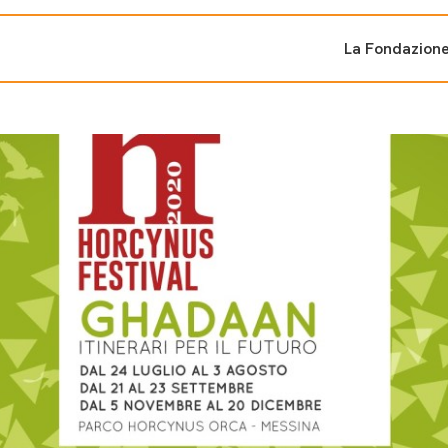
La Fondazion
ti sostenuti
Bandi e iniziati
di cambiamento
Bandi
Fondazioni di comuni
Area Stampa
oporre un progetto
nti dal Sud
Sala Stampa
ne
Eventi Press tour
pubblicazioni