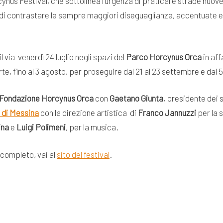
ynus Festival, che sottolinea l’urgenza di praticare strade nuove
 di contrastare le sempre maggiori diseguaglianze, accentuate e
 via venerdì 24 luglio negli spazi del
Parco Horcynus Orca
in aff
te, fino al 3 agosto, per proseguire dal 21 al 23 settembre e dal
Fondazione Horcynus Orca
con
Gaetano Giunta
, presidente dei 
 di Messina
con la direzione artistica di
Franco Jannuzzi
per la 
ina
e
Luigi Polimeni
, per la musica.
completo, vai al
sito del festival
.