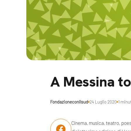
Docufil
Bilancio di missione
Videoma
News e appuntamenti
progetti
News
Appuntamenti
Seguici sui social:
A Messina to
Fondazioneconilsud
24 Luglio 2020
1 minut
Cinema, musica, teatro, poesi