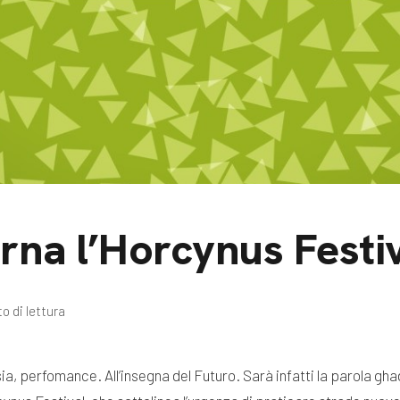
m
gazine e blog
rna l’Horcynus Festi
o di lettura
a, perfomance. All’insegna del Futuro. Sarà infatti la parola ghad