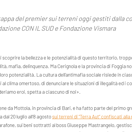
tappa del premier sui terreni oggi gestiti dalla 
ndazione CON IL SUD e Fondazione Vismara
i scoprire la bellezza e le potenzialità di questo territorio, tr
nalità, mafia, delinquenza. Ma Cerignola e la provincia di Foggia 
e loro potenzialità. La cultura dell’antimafia sociale risiede in cia
i al clima omertoso, di denunciare le situazioni di illegalità ed 
sideriamo eroi, spetta a ciascuno di noi».
iene da Mottola, in provincia di Bari, e ha fatto parte del primo 
dal 20 luglio all’8 agosto
sui terreni di “Terra Aut” confiscati alla
arafone, sui beni sottratti al boss Giuseppe Mastrangelo, gestisce