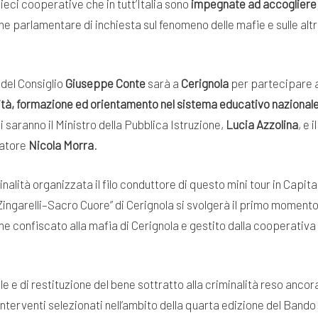
ieci cooperative che in tutt’Italia sono
impegnate ad accogliere i
 parlamentare di inchiesta sul fenomeno delle mafie e sulle altre
 del Consiglio
Giuseppe Conte
sarà a
Cerignola
per partecipare a
lità, formazione ed orientamento nel sistema educativo nazionale 
 saranno il Ministro della Pubblica Istruzione,
Lucia Azzolina
, e 
natore
Nicola Morra
.
minalità organizzata il filo conduttore di questo mini tour in Capit
“Zingarelli–Sacro Cuore” di Cerignola si svolgerà il primo momento
ene confiscato alla mafia di Cerignola e gestito dalla cooperati
e e di restituzione del bene sottratto alla criminalità reso ancor
i interventi selezionati nell’ambito della quarta edizione del Band