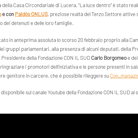
ura della Casa Circondariale di Lucera, “La luce dentro” è stato rea
o
e con
Paidòs ONLUS
, preziose realtà del Terzo Settore attive s
o dei detenuti e delle loro famiglie.
tato in anteprima assoluta lo scorso 20 febbraio proprio alla Ca
dei gruppi parlamentari, alla presenza di alcuni deputati, della P
l Presidente della Fondazione CON IL SUD
Carlo Borgomeo
e dei
 ringraziare i promotori dell’iniziativa e le persone presenti in sa
re genitore in carcere, che è possibile rileggere su
Con_magazin
è disponibile sul canale Youtube della Fondazione CON IL SUD al