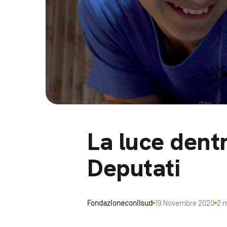
Docufil
Bilancio di missione
Videoma
News e appuntamenti
progetti
News
Appuntamenti
Seguici sui social:
La luce dent
Deputati
Fondazioneconilsud
19 Novembre 2020
2 m