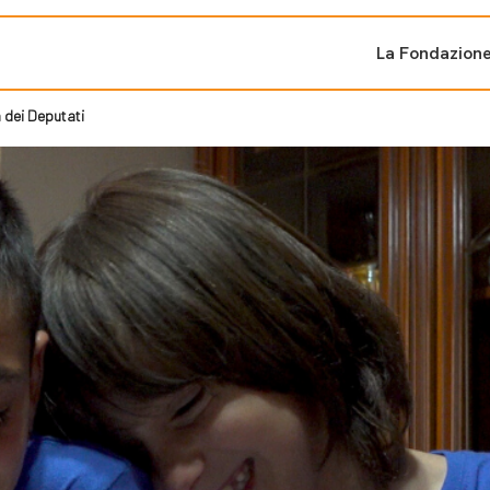
La Fondazion
 dei Deputati
ti sostenuti
Bandi e iniziati
di cambiamento
Bandi
Fondazioni di comuni
Area Stampa
oporre un progetto
nti dal Sud
Sala Stampa
ne
Eventi Press tour
pubblicazioni