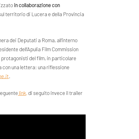
lizzato
in collaborazione con
ul territorio di Lucera e della Provincia
mera dei Deputati a Roma, all’interno
residente dell’Apulia Film Commission
 protagonisti del film, in particolare
la con una lettera: una riflessione
e.it
.
 seguente
link,
di seguito invece il trailer