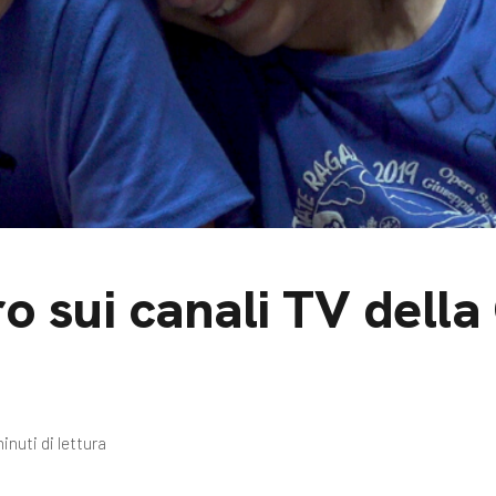
m
gazine e blog
ro sui canali TV dell
inuti di lettura