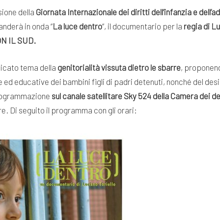
sione della
Giornata Internazionale dei diritti dell’infanzia e dell’
anderà in onda “
La luce dentro
“, il documentario per la
regia di Lu
ON IL SUD.
elicato tema della
genitorialità vissuta dietro le sbarre
, proponend
ve ed educative dei bambini figli di padri detenuti, nonché del de
n programmazione
sul canale satellitare Sky 524 della Camera dei de
e. Di seguito il programma con gli orari: