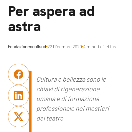
dal Sud
Per aspera ad
Lavora con noi
Campagne
astra
Bilancio di
Libri e
missione
pubblicazioni
News e
Fondazioneconilsud
22 Dicembre 2020
4 minuti di lettura
appuntamenti
Docufilm
Videomagazine
News
e blog progetti
Cultura e bellezza sono le
Appuntamenti
chiavi di rigenerazione
umana e di formazione
Seguici sui social:
professionale nei mestieri
del teatro