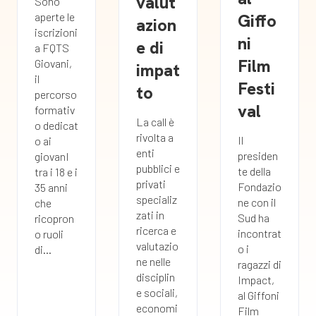
valut
Sono
Giffo
aperte le
azion
iscrizioni
ni
e di
a FQTS
Film
Giovani,
impat
il
Festi
to
percorso
val
formativ
La call è
o dedicat
rivolta a
Il
o ai
enti
presiden
giovanI
pubblici e
te della
tra i 18 e i
privati
Fondazio
35 anni
specializ
ne con il
che
zati in
Sud ha
ricopron
ricerca e
incontrat
o ruoli
valutazio
o i
di...
ne nelle
ragazzi di
disciplin
Impact,
e sociali,
al Giffoni
economi
Film