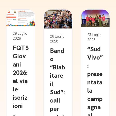
29 Luglio
23 Luglio
28 Luglio
2026
2026
2026
FQTS
“Sud
Band
Giov
Vivo”
o
ani
:
“Riab
2026:
prese
itare
al via
ntata
il
le
la
Sud”:
iscriz
camp
call
ioni
agna
per
al