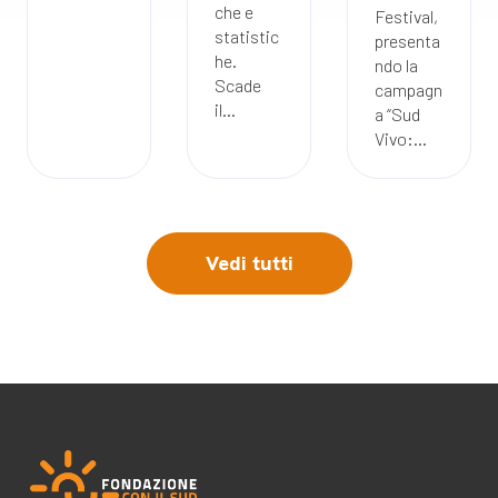
che e
Festival,
statistic
presenta
he.
ndo la
Scade
campagn
il...
a “Sud
Vivo:...
Vedi tutti