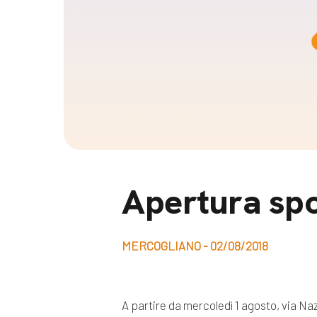
Docufil
Bilancio di missione
Videoma
News e appuntamenti
progetti
News
Appuntamenti
Seguici sui social:
Apertura spo
MERCOGLIANO - 02/08/2018
A partire da mercoledì 1 agosto, via Naz