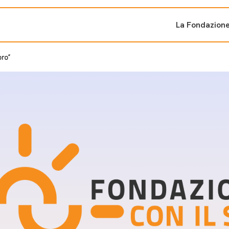
La Fondazion
oro”
ti sostenuti
Bandi e iniziati
di cambiamento
Bandi
Fondazioni di comuni
Area Stampa
oporre un progetto
nti dal Sud
Sala Stampa
ne
Eventi Press tour
pubblicazioni