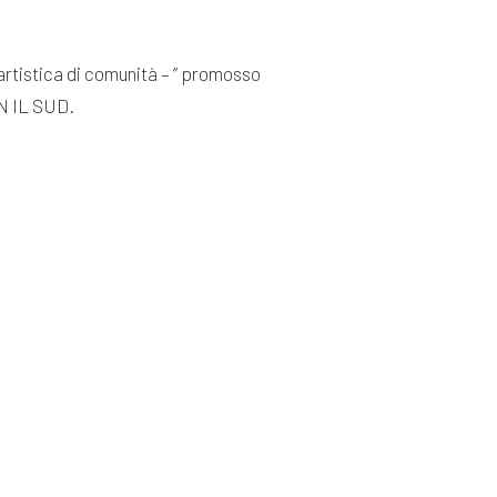
a artistica di comunità – ” promosso
ON IL SUD.