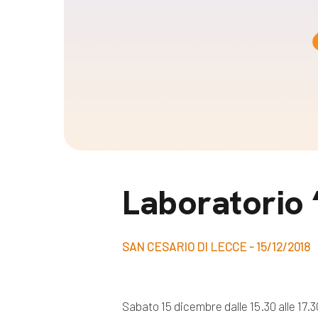
Docufil
Bilancio di missione
Videoma
News e appuntamenti
progetti
News
Appuntamenti
Seguici sui social:
Laboratorio
SAN CESARIO DI LECCE - 15/12/2018
Sabato 15 dicembre dalle 15.30 alle 17.3