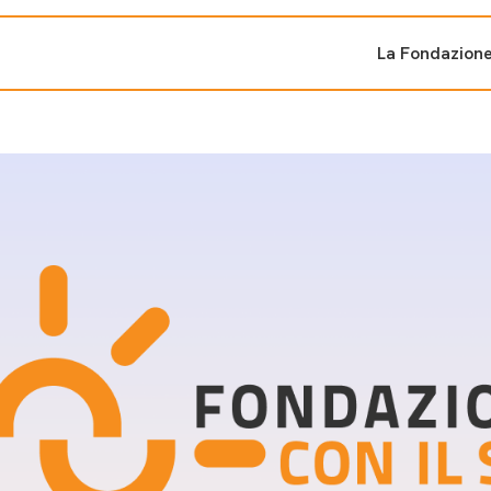
La Fondazion
ti sostenuti
Bandi e iniziati
di cambiamento
Bandi
Fondazioni di comuni
Area Stampa
oporre un progetto
nti dal Sud
Sala Stampa
ne
Eventi Press tour
pubblicazioni