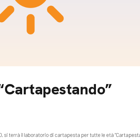
m
gazine e blog
 “Cartapestando”
0, si terrà il laboratorio di cartapesta per tutte le età “Cartape