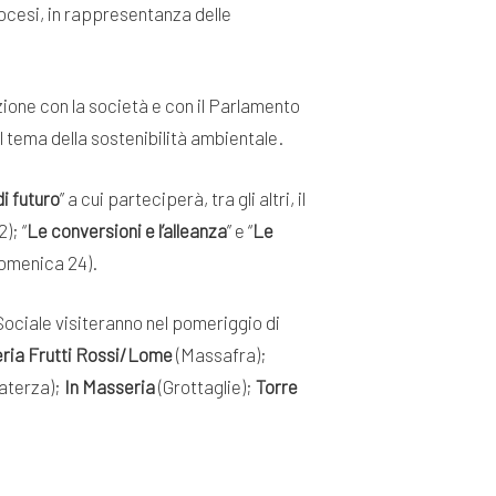
iocesi, in rappresentanza delle
uzione con la società e con il Parlamento
ul tema della sostenibilità ambientale.
di futuro
” a cui parteciperà, tra gli altri, il
2); “
Le conversioni e l’alleanza
” e “
Le
domenica 24).
 Sociale visiteranno nel pomeriggio di
ria Frutti Rossi/Lome
(Massafra);
aterza);
In Masseria
(Grottaglie);
Torre