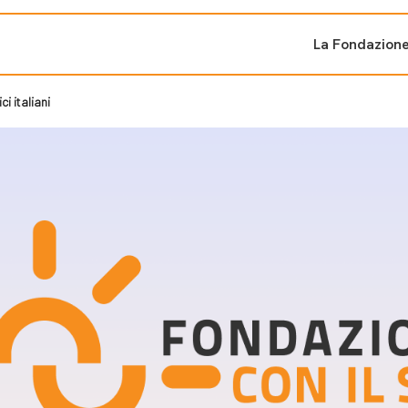
La Fondazion
i italiani
ti sostenuti
Bandi e iniziati
di cambiamento
Bandi
Fondazioni di comuni
Area Stampa
oporre un progetto
nti dal Sud
Sala Stampa
ne
Eventi Press tour
pubblicazioni