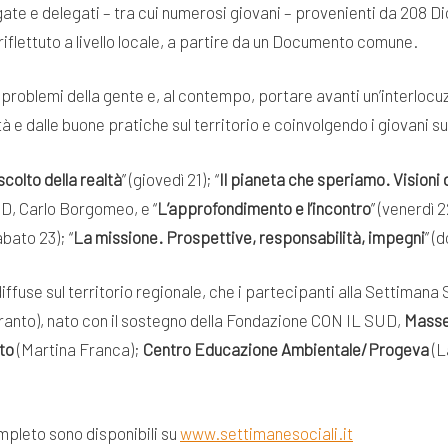
gate e delegati – tra cui numerosi giovani – provenienti da 208 D
iflettuto a livello locale, a partire da un Documento comune.
 i problemi della gente e, al contempo, portare avanti un’interloc
ltà e dalle buone pratiche sul territorio e coinvolgendo i giovani s
scolto della realtà
” (giovedì 21); “
Il pianeta che speriamo. Visioni 
D, Carlo Borgomeo, e “
L’approfondimento e l’incontro
” (venerdì 2
abato 23); “
La missione. Prospettive, responsabilità, impegni
” (
iffuse sul territorio regionale, che i partecipanti alla Settimana
ranto), nato con il sostegno della Fondazione CON IL SUD,
Masse
to
(Martina Franca);
Centro Educazione Ambientale/Progeva
(L
mpleto sono disponibili su
www.settimanesociali.it