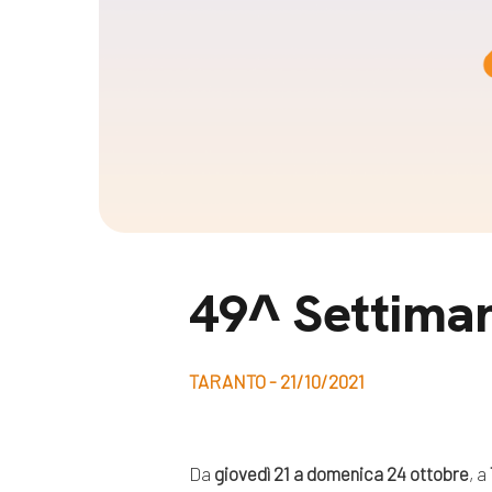
Docufil
Bilancio di missione
Videoma
News e appuntamenti
progetti
News
Appuntamenti
Seguici sui social:
49^ Settimana
TARANTO - 21/10/2021
Da
giovedì 21 a domenica 24 ottobre
, a