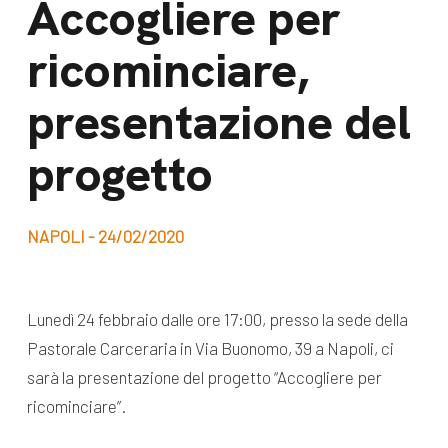
Accogliere per
dal Sud
Lavora con noi
ricominciare,
Campagne
Bilancio di
Libri e
presentazione del
missione
pubblicazioni
News e
progetto
appuntamenti
Docufilm
Videomagazine
News
NAPOLI - 24/02/2020
e blog progetti
Appuntamenti
Lunedì 24 febbraio dalle ore 17:00, presso la sede della
Pastorale Carceraria in Via Buonomo, 39 a Napoli, ci
Seguici sui social:
sarà la presentazione del progetto “Accogliere per
ricominciare”.