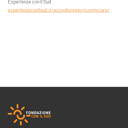
Esperienze con il Sud
esperienzeconilsud.it/accogliereperricominciare/