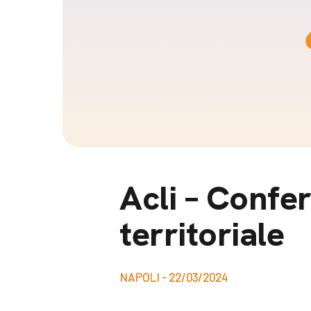
Docufil
Bilancio di missione
Videoma
News e appuntamenti
progetti
News
Appuntamenti
Seguici sui social:
Acli – Confe
territoriale
NAPOLI - 22/03/2024