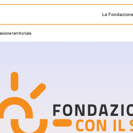
La Fondazion
esione territoriale
ti sostenuti
Bandi e iniziati
di cambiamento
Bandi
Fondazioni di comuni
Area Stampa
oporre un progetto
nti dal Sud
Sala Stampa
ne
Eventi Press tour
pubblicazioni