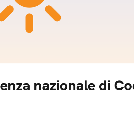
m
gazine e blog
renza nazionale di C