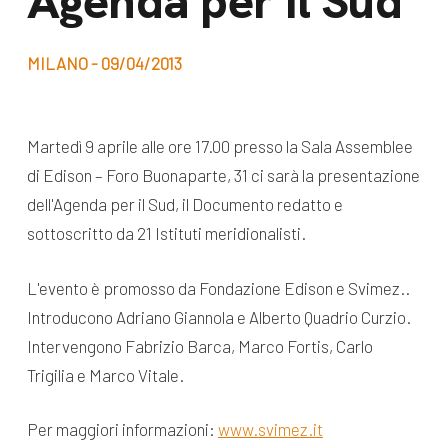
Agenda per il Sud
dal Sud
Lavora con noi
Campagne
MILANO - 09/04/2013
Bilancio di
Libri e
missione
pubblicazioni
News e
Martedì 9 aprile alle ore 17.00 presso la Sala Assemblee
di Edison – Foro Buonaparte, 31 ci sarà la presentazione
appuntamenti
Docufilm
dell'Agenda per il Sud, il Documento redatto e
Videomagazine
News
sottoscritto da 21 Istituti meridionalisti.
e blog progetti
Appuntamenti
L'evento è promosso da Fondazione Edison e Svimez..
Introducono Adriano Giannola e Alberto Quadrio Curzio.
Intervengono Fabrizio Barca, Marco Fortis, Carlo
Seguici sui social:
Trigilia e Marco Vitale.
Per maggiori informazioni:
www.svimez.it