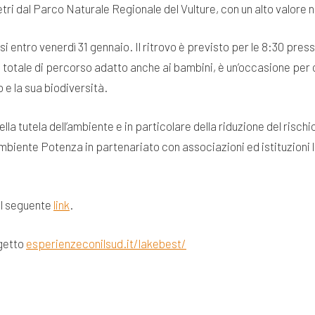
etri dal Parco Naturale Regionale del Vulture, con un alto valore n
 entro venerdì 31 gennaio. Il ritrovo è previsto per le 8:30 pr
in totale di percorso adatto anche ai bambini, è un’occasione pe
o e la sua biodiversità.
la tutela dell’ambiente e in particolare della riduzione del risc
biente Potenza in partenariato con associazioni ed istituzioni 
al seguente
link
.
ogetto
esperienzeconilsud.it/lakebest/