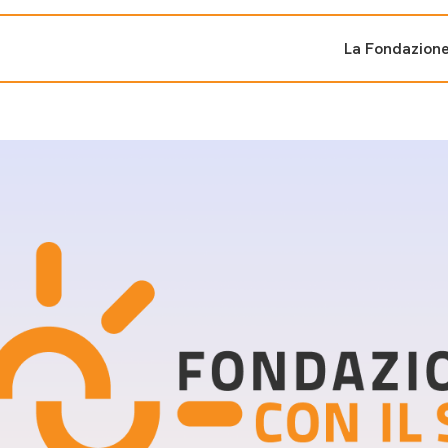
La Fondazion
ti sostenuti
Bandi e iniziati
di cambiamento
Bandi
Fondazioni di comuni
Area Stampa
oporre un progetto
nti dal Sud
Sala Stampa
ne
Eventi Press tour
pubblicazioni