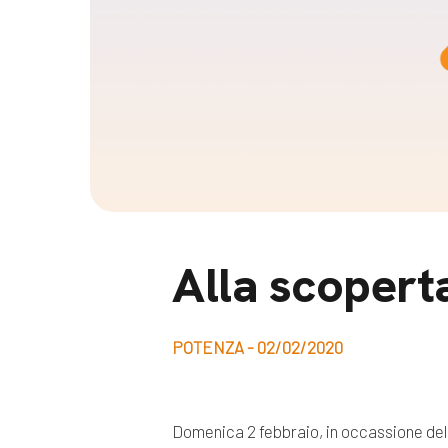
Docufil
Bilancio di missione
Videoma
News e appuntamenti
progetti
News
Appuntamenti
Seguici sui social:
Alla scoperta
POTENZA - 02/02/2020
Domenica 2 febbraio, in occassione de