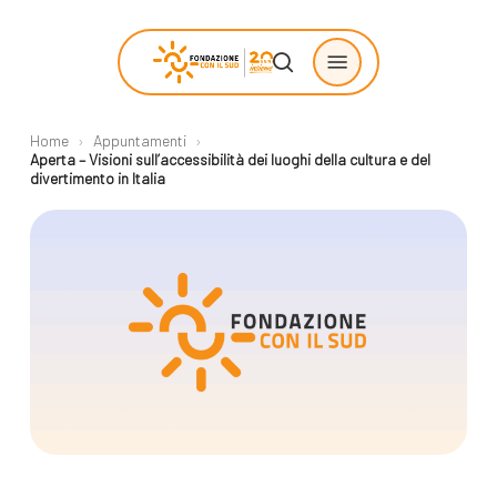
Skip
Menu
to
search
main
content
Home
›
Appuntamenti
›
Chi siamo
Progetti
Aperta – Visioni sull’accessibilità dei luoghi della cultura e del
divertimento in Italia
sostenuti
La Fondazione
Storie di
La nostra missione
cambiamento
Il nostro modello
Progetti
operativo
Come proporre
La governance
un progetto
Con i bambini
Racconti
Staff