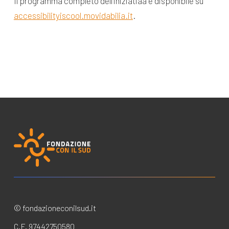
Il programma completo dell’iniziatiaa è disponibile su
accessibilityiscool.movidabilia.it
.
© fondazioneconilsud.it
C.F. 97442750580