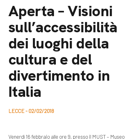
dal Sud
Aperta – Visioni
Lavora con noi
Campagne
sull’accessibilità
Bilancio di
Libri e
missione
dei luoghi della
pubblicazioni
News e
cultura e del
appuntamenti
Docufilm
Videomagazine
divertimento in
News
e blog progetti
Appuntamenti
Italia
LECCE - 02/02/2018
Seguici sui social:
Venerdì 16 febbraio alle ore 9, presso il MUST – Museo