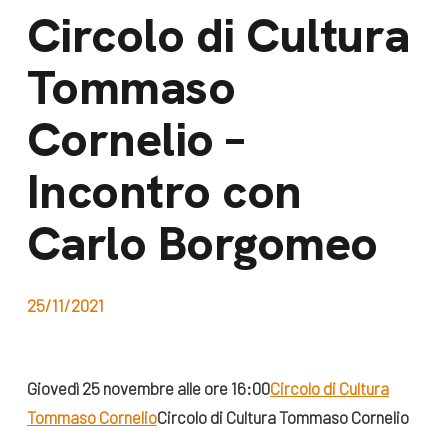
dal Sud
Circolo di Cultura
Lavora con noi
Campagne
Tommaso
Bilancio di
Libri e
missione
Cornelio –
pubblicazioni
News e
Incontro con
appuntamenti
Docufilm
Videomagazine
Carlo Borgomeo
News
e blog progetti
Appuntamenti
25/11/2021
Seguici sui social:
Giovedì 25 novembre alle ore 16:00
Circolo di Cultura
Tommaso Cornelio
Circolo di Cultura Tommaso Cornelio