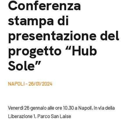
Conferenza
dal Sud
Lavora con noi
stampa di
Campagne
Bilancio di
Libri e
presentazione del
missione
pubblicazioni
News e
progetto “Hub
appuntamenti
Docufilm
Sole”
Videomagazine
News
e blog progetti
Appuntamenti
NAPOLI - 26/01/2024
Seguici sui social:
Venerdì 26 gennaio alle ore 10.30 a Napoli, in via della
Liberazione 1, Parco San Laise