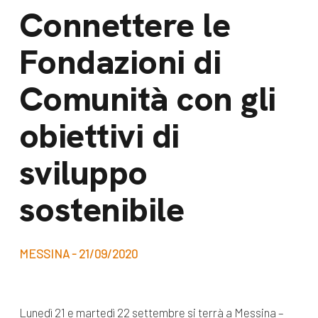
dal Sud
Connettere le
Lavora con noi
Campagne
Fondazioni di
Bilancio di
Libri e
missione
Comunità con gli
pubblicazioni
News e
obiettivi di
appuntamenti
Docufilm
Videomagazine
sviluppo
News
e blog progetti
Appuntamenti
sostenibile
MESSINA - 21/09/2020
Seguici sui social:
Lunedì 21 e martedì 22 settembre si terrà a Messina –