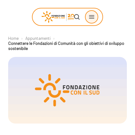
Skip
Menu
to
search
main
content
Home
›
Appuntamenti
›
Chi siamo
Progetti
Connettere le Fondazioni di Comunità con gli obiettivi di sviluppo
sostenibile
sostenuti
La Fondazione
Storie di
La nostra missione
cambiamento
Il nostro modello
Progetti
operativo
Come proporre
La governance
un progetto
Con i bambini
Racconti
Staff