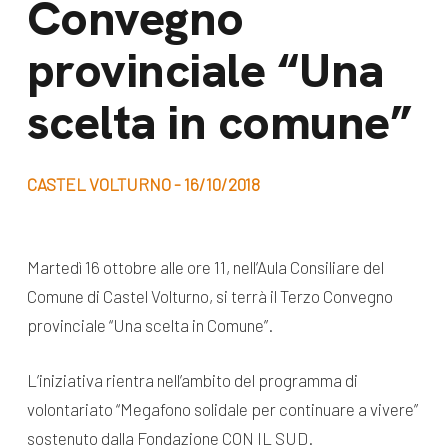
Convegno
dal Sud
Lavora con noi
provinciale “Una
Campagne
Bilancio di
Libri e
scelta in comune”
missione
pubblicazioni
News e
appuntamenti
Docufilm
CASTEL VOLTURNO - 16/10/2018
Videomagazine
News
e blog progetti
Martedì 16 ottobre alle ore 11, nell’Aula Consiliare del
Appuntamenti
Comune di Castel Volturno, si terrà il Terzo Convegno
provinciale “Una scelta in Comune”.
Seguici sui social:
L’iniziativa rientra nell’ambito del programma di
volontariato “Megafono solidale per continuare a vivere”
sostenuto dalla Fondazione CON IL SUD.