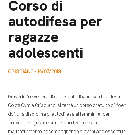
Corso di
dal Sud
Lavora con noi
autodifesa per
Campagne
Bilancio di
Libri e
ragazze
missione
pubblicazioni
News e
adolescenti
appuntamenti
Docufilm
Videomagazine
News
CRISPIANO - 14/03/2019
e blog progetti
Appuntamenti
Giovedì 14 e venerdì 15 marzo alle 15, presso la palestra
Gold’s Gym a Crispiano, si terrà un corso gratuito di “Wen
Seguici sui social:
do”, una disciplina di autodifesa al femminile, per
prevenire o gestire situazioni di violenza o
maltrattamento accompagnando giovani adolescenti in