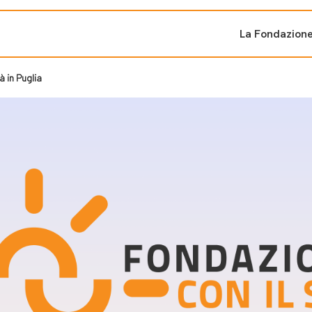
La Fondazion
à in Puglia
ti sostenuti
Bandi e iniziati
di cambiamento
Bandi
Fondazioni di comuni
Area Stampa
oporre un progetto
nti dal Sud
Sala Stampa
ne
Eventi Press tour
pubblicazioni