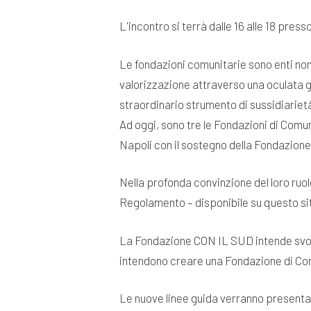
L'incontro si terrà dalle 16 alle 18 pres
Le fondazioni comunitarie sono enti non p
valorizzazione attraverso una oculata ge
straordinario strumento di sussidiariet
Ad oggi, sono tre le Fondazioni di Comuni
Napoli con il sostegno della Fondazion
Nella profonda convinzione del loro ruo
Regolamento – disponibile su questo sit
La Fondazione CON IL SUD intende svolg
intendono creare una Fondazione di Co
Le nuove linee guida verranno presentat