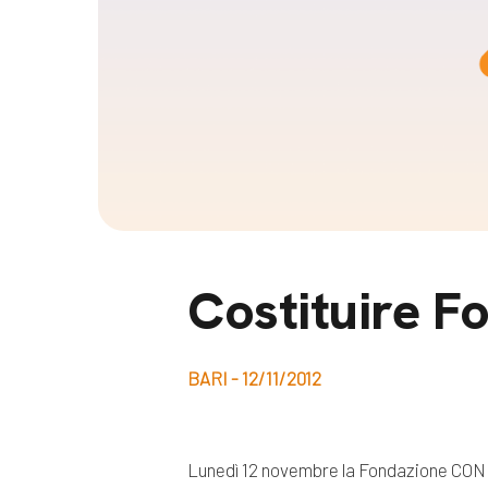
Docufil
Bilancio di missione
Videoma
News e appuntamenti
progetti
News
Appuntamenti
Seguici sui social:
Costituire F
BARI - 12/11/2012
Lunedì 12 novembre la Fondazione CON I