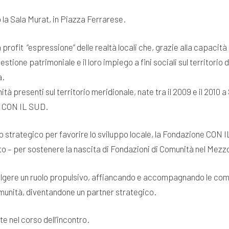
so la Sala Murat, in Piazza Ferrarese.
rofit “espressione” delle realtà locali che, grazie alla capacità d
stione patrimoniale e il loro impiego a fini sociali sul territorio
à.
tà presenti sul territorio meridionale, nate tra il 2009 e il 2010 
e CON IL SUD.
lo strategico per favorire lo sviluppo locale, la Fondazione CON 
o – per sostenere la nascita di Fondazioni di Comunità nel Mezz
ere un ruolo propulsivo, affiancando e accompagnando le comuni
munità, diventandone un partner strategico.
e nel corso dell’incontro.