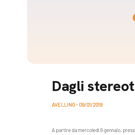
Docufil
Bilancio di missione
Videoma
News e appuntamenti
progetti
News
Appuntamenti
Seguici sui social:
Dagli stereot
AVELLINO - 09/01/2019
A partire da mercoledì 9 gennaio, presso