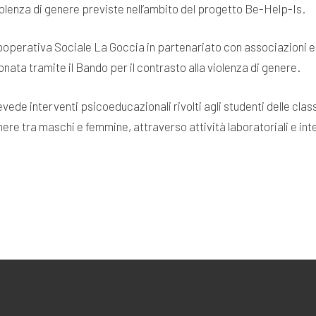
iolenza di genere previste nell’ambito del progetto Be-Help-Is.
operativa Sociale La Goccia in partenariato con associazioni e is
ata tramite il Bando per il contrasto alla violenza di genere.
evede interventi psicoeducazionali rivolti agli studenti delle cla
nere tra maschi e femmine, attraverso attività laboratoriali e int