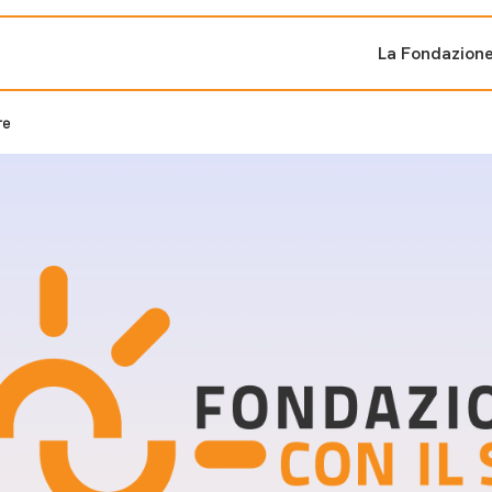
La Fondazion
re
ti sostenuti
Bandi e iniziati
di cambiamento
Bandi
Fondazioni di comuni
Area Stampa
oporre un progetto
nti dal Sud
Sala Stampa
ne
Eventi Press tour
pubblicazioni