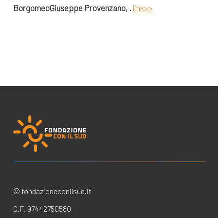
Borgomeo
Giuseppe Provenzano,
.
link>>
© fondazioneconilsud.it
C.F. 97442750580