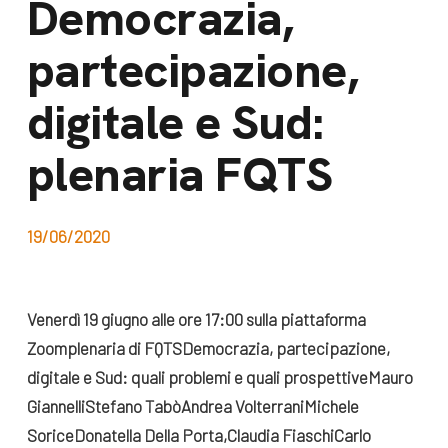
Democrazia,
dal Sud
Lavora con noi
partecipazione,
Campagne
Bilancio di
Libri e
digitale e Sud:
missione
pubblicazioni
News e
plenaria FQTS
appuntamenti
Docufilm
Videomagazine
News
19/06/2020
e blog progetti
Appuntamenti
Venerdì 19 giugno alle ore 17:00 sulla piattaforma
Zoom
plenaria di FQTS
Democrazia, partecipazione,
Seguici sui social:
digitale e Sud: quali problemi e quali prospettive
Mauro
Giannelli
Stefano Tabò
Andrea Volterrani
Michele
Sorice
Donatella Della Porta,
Claudia Fiaschi
Carlo