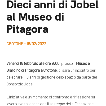
Dieci anni di Jobel
dal Sud
Lavora con noi
al Museo di
Campagne
Bilancio di
Libri e
Pitagora
missione
pubblicazioni
News e
appuntamenti
Docufilm
CROTONE - 18/02/2022
Videomagazine
News
e blog progetti
Venerdì 18 febbraio alle ore 9:00
, presso il
Museo e
Appuntamenti
Giardino di Pitagora a Crotone
, ci sarà un incontro per
celebrare i 10 anni di gestione dello spazio da parte del
Consorzio Jobel.
Seguici sui social:
L’iniziativa è un momento di confronto e riflessione sul
lavoro svolto, anche con il sostegno della Fondazione