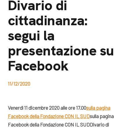
Divario di
dal Sud
Lavora con noi
cittadinanza:
Campagne
Bilancio di
Libri e
segui la
missione
pubblicazioni
News e
presentazione su
appuntamenti
Docufilm
Facebook
Videomagazine
News
e blog progetti
Appuntamenti
11/12/2020
Seguici sui social:
Venerdì 11 dicembre 2020 alle ore 17.00
sulla pagina
Facebook della Fondazione CON IL SUD
sulla pagina
Facebook della Fondazione CON IL SUD
Divario di