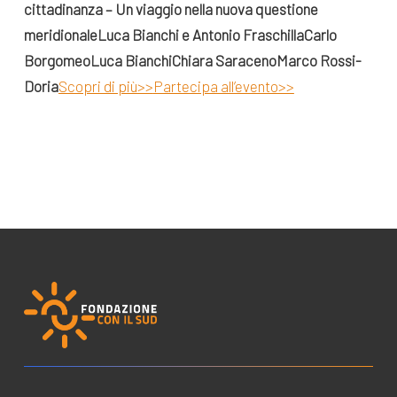
cittadinanza – Un viaggio nella nuova questione
meridionale
Luca Bianchi e Antonio Fraschilla
Carlo
Borgomeo
Luca Bianchi
Chiara Saraceno
Marco Rossi-
Doria
Scopri di più>>
Partecipa all’evento>>