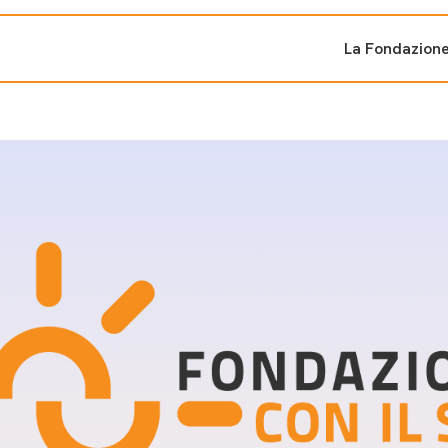
La Fondazion
ti sostenuti
Bandi e iniziati
di cambiamento
Bandi
Fondazioni di comuni
Area Stampa
oporre un progetto
nti dal Sud
Sala Stampa
ne
Eventi Press tour
pubblicazioni