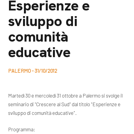
Esperienze e
dal Sud
Lavora con noi
sviluppo di
Campagne
Bilancio di
Libri e
comunità
missione
pubblicazioni
News e
educative
appuntamenti
Docufilm
Videomagazine
News
PALERMO - 31/10/2012
e blog progetti
Appuntamenti
Martedì 30 e mercoledì 31 ottobre a Palermo si svolge il
seminario di "Crescere al Sud" dal titolo "Esperienze e
Seguici sui social:
sviluppo di comunità educative".
Programma: