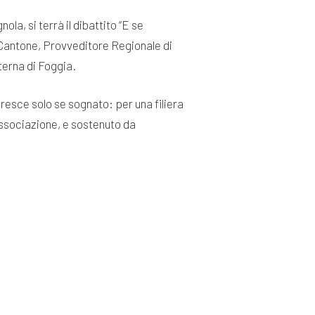
la, si terrà il dibattito “E se
o Cantone, Provveditore Regionale di
terna di Foggia.
cresce solo se sognato: per una filiera
associazione, e sostenuto da