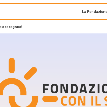
La Fondazion
olo se sognato!
ti sostenuti
Bandi e iniziati
di cambiamento
Bandi
Fondazioni di comuni
Area Stampa
oporre un progetto
nti dal Sud
Sala Stampa
ne
Eventi Press tour
pubblicazioni