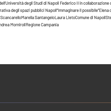
ell’Università degli Studi di Napoli Federico II in collaborazion
orativa degli spazi pubblici
Napoli
“Immaginare il possibile”
Elena 
 Scancarello
Marella Santangelo
Laura Lieto
Comune di Napoli
Ste
ndrea Morniroli
Regione Campania