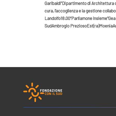
Garibaldi”
Dipartimento di Architettura d
cura, l’accoglienza e la gestione collab
Landolfo
18.00
“Parliamone insieme”
Gea
Sud
Ambrogio Prezioso
Est(ra)Moenia
A