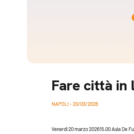
Docufil
Bilancio di missione
Videoma
News e appuntamenti
progetti
News
Appuntamenti
Seguici sui social:
Fare città in 
NAPOLI - 20/03/2026
Venerdì 20 marzo 2026
15.00
Aula De F