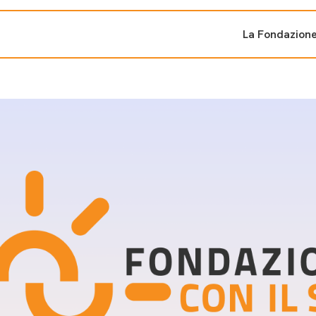
La Fondazion
ti sostenuti
Bandi e iniziati
di cambiamento
Bandi
Fondazioni di comuni
Area Stampa
oporre un progetto
nti dal Sud
Sala Stampa
ne
Eventi Press tour
pubblicazioni