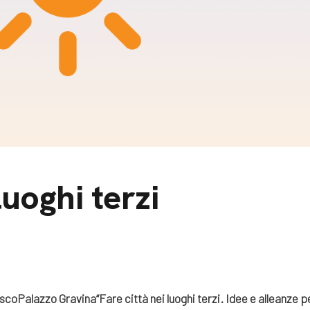
m
gazine e blog
luoghi terzi
usco
Palazzo Gravina
“Fare città nei luoghi terzi. Idee e alleanze 