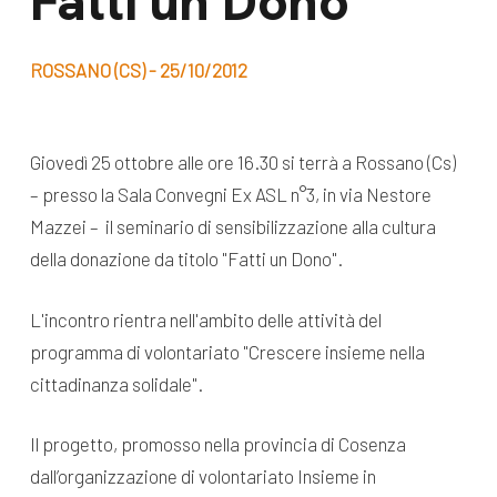
Fatti un Dono
dal Sud
Lavora con noi
Campagne
ROSSANO (CS) - 25/10/2012
Bilancio di
Libri e
missione
pubblicazioni
News e
Giovedì 25 ottobre alle ore 16.30 si terrà a Rossano (Cs)
– presso la Sala Convegni Ex ASL n°3, in via Nestore
appuntamenti
Docufilm
Mazzei – il seminario di sensibilizzazione alla cultura
Videomagazine
News
della donazione da titolo "Fatti un Dono".
e blog progetti
Appuntamenti
L'incontro rientra nell'ambito delle attività del
programma di volontariato "Crescere insieme nella
cittadinanza solidale".
Seguici sui social:
Il progetto, promosso nella provincia di Cosenza
dall’organizzazione di volontariato Insieme in