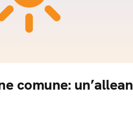
m
gazine e blog
ne comune: un’allea