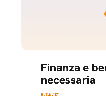
Docufil
Bilancio di missione
Videoma
News e appuntamenti
progetti
News
Appuntamenti
Seguici sui social:
Finanza e be
necessaria
10/03/2021