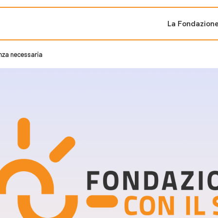
La Fondazion
nza necessaria
ti sostenuti
Bandi e iniziati
di cambiamento
Bandi
Fondazioni di comuni
Area Stampa
oporre un progetto
nti dal Sud
Sala Stampa
ne
Eventi Press tour
pubblicazioni