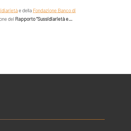
idiarietà
e della
Fondazione Banco di
ione del
Rapporto “Sussidiarietà e…