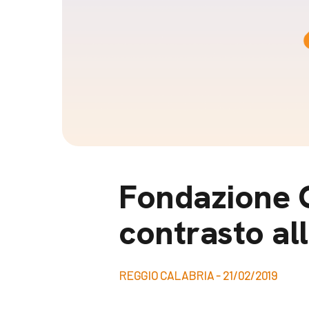
Docufil
Bilancio di missione
Videoma
News e appuntamenti
progetti
News
Appuntamenti
Seguici sui social:
Fondazione C
contrasto all
REGGIO CALABRIA - 21/02/2019