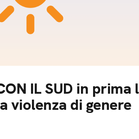
m
gazine e blog
ON IL SUD in prima l
a violenza di genere