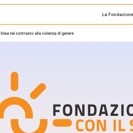
La Fondazion
inea nel contrasto alla violenza di genere
ti sostenuti
Bandi e iniziati
di cambiamento
Bandi
Fondazioni di comuni
Area Stampa
oporre un progetto
nti dal Sud
Sala Stampa
ne
Eventi Press tour
pubblicazioni