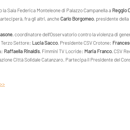
so la Sala Federica Monteleone di Palazzo Campanella a
Reggio C
arteciperà, fra gli altri, anche
Carlo Borgomeo
, presidente del
Nasone
, coordinatore dell’Osservatorio contro la violenza di gener
e Terzo Settore;
Lucia Sacco
, Presidente CSV Crotone;
Frances
a;
Raffaella Rinaldis
, Fimmini TV Locride;
Maria Franco
, CSV Re
azione Città Solidale Catanzaro. Partecipa il Presidente del Cons
>>>