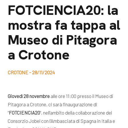
dal Sud
FOTCIENCIA20: la
Lavora con noi
Campagne
mostra fa tappa al
Bilancio di
Libri e
missione
Museo di Pitagora
pubblicazioni
News e
a Crotone
appuntamenti
Docufilm
Videomagazine
News
CROTONE - 28/11/2024
e blog progetti
Appuntamenti
Giovedì 28 novembre
alle ore 11:00 presso il Museo di
Seguici sui social:
Pitagora a Crotone, ci sarà l’inaugurazione di
“
FOTCIENCIA20
“, nell’ambito della collaborazione del
Consorzio Jobel con l’Ambasciata di Spagna in Italia e