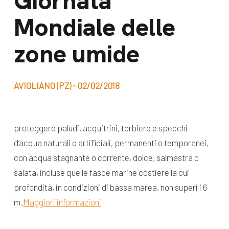
Giornata
dal Sud
Mondiale delle
Lavora con noi
Campagne
Bilancio di
zone umide
Libri e
missione
pubblicazioni
News e
AVIGLIANO (PZ) - 02/02/2018
appuntamenti
Docufilm
Videomagazine
News
proteggere paludi,
acquitrini, torbiere e specchi
e blog progetti
Appuntamenti
d’acqua naturali o artificiali, permanenti o temporanei,
con acqua stagnante o corrente, dolce, salmastra o
salata, incluse quelle fasce marine costiere la cui
Seguici sui social:
profondità, in condizioni di bassa marea, non superi i 6
m.
Maggiori informazioni