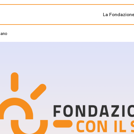
La Fondazion
tano
ti sostenuti
Bandi e iniziati
di cambiamento
Bandi
Fondazioni di comuni
Area Stampa
oporre un progetto
nti dal Sud
Sala Stampa
ne
Eventi Press tour
pubblicazioni