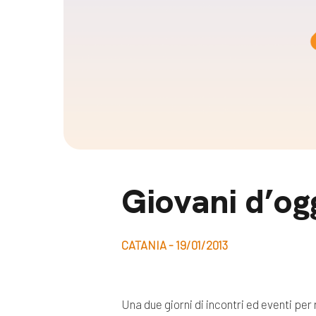
Docufil
Bilancio di missione
Videoma
News e appuntamenti
progetti
News
Appuntamenti
Seguici sui social:
Giovani d’og
CATANIA - 19/01/2013
Una due giorni di incontri ed eventi per 