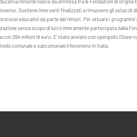
educativa minorile nasce da un’intesa tra le Fondazioni di origine
overno. Sostiene interventi finalizzati a rimuovere gli ostacoli d
processi educativi da parte dei minori. Per attuare i programmi 
izzazione senza scopo di lucro interamente partecipata dalla Fo
alia con 284 milioni di euro. E’ stato avviato con openpolis l’Oss
ivello comunale e subcomunale il fenomeno in Italia.