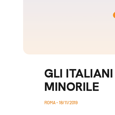
Docufil
Bilancio di missione
Videoma
News e appuntamenti
progetti
News
Appuntamenti
Seguici sui social:
GLI ITALIAN
MINORILE
ROMA - 18/11/2019