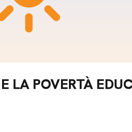
m
gazine e blog
I E LA POVERTÀ EDU