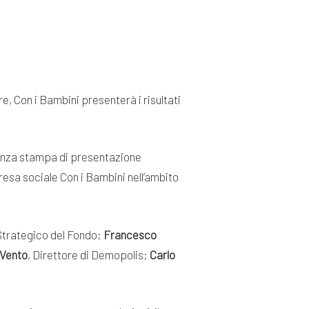
re, Con i Bambini presenterà i risultati
erenza stampa di presentazione
resa sociale Con i Bambini nell’ambito
Strategico del Fondo;
Francesco
 Vento
, Direttore di Demopolis;
Carlo