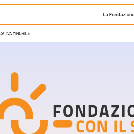
La Fondazion
CATIVA MINORILE
ti sostenuti
Bandi e iniziati
di cambiamento
Bandi
Fondazioni di comuni
Area Stampa
oporre un progetto
nti dal Sud
Sala Stampa
ne
Eventi Press tour
pubblicazioni