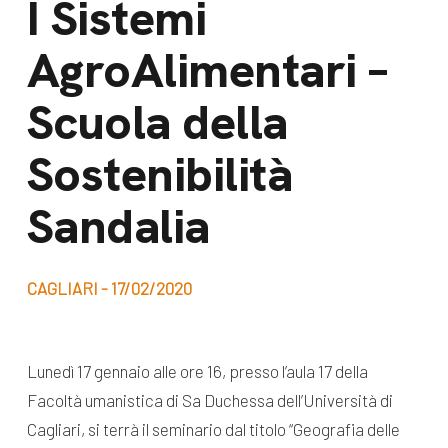
I Sistemi
dal Sud
Lavora con noi
AgroAlimentari –
Campagne
Bilancio di
Libri e
Scuola della
missione
pubblicazioni
News e
Sostenibilità
appuntamenti
Docufilm
Sandalia
Videomagazine
News
e blog progetti
Appuntamenti
CAGLIARI - 17/02/2020
Seguici sui social:
Lunedì 17 gennaio alle ore 16, presso l’aula 17 della
Facoltà umanistica di Sa Duchessa dell’Università di
Cagliari, si terrà il seminario dal titolo “Geografia delle