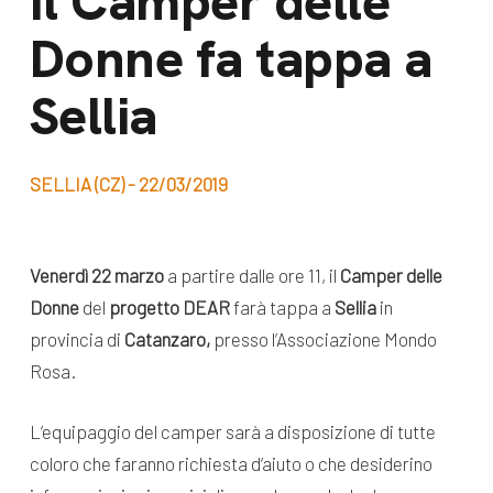
Il Camper delle
dal Sud
Donne fa tappa a
Lavora con noi
Campagne
Bilancio di
Sellia
Libri e
missione
pubblicazioni
News e
SELLIA (CZ) - 22/03/2019
appuntamenti
Docufilm
Videomagazine
News
Venerdì 22
marzo
a partire dalle ore 11, il
Camper delle
e blog progetti
Appuntamenti
Donne
del
p
rogetto DEAR
farà tappa a
Sellia
in
provincia di
Catanzaro,
presso l’Associazione Mondo
Rosa.
Seguici sui social:
L’equipaggio del camper sarà a disposizione di tutte
coloro che faranno richiesta d’aiuto o che desiderino