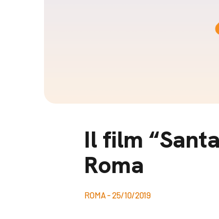
Docufil
Bilancio di missione
Videoma
News e appuntamenti
progetti
News
Appuntamenti
Seguici sui social:
Il film “Sant
Roma
ROMA - 25/10/2019