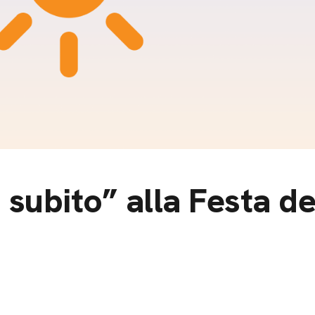
m
gazine e blog
a subito” alla Festa d