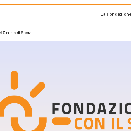
La Fondazion
 del Cinema di Roma
ti sostenuti
Bandi e iniziati
di cambiamento
Bandi
Fondazioni di comuni
Area Stampa
oporre un progetto
nti dal Sud
Sala Stampa
ne
Eventi Press tour
pubblicazioni