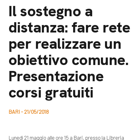
dal Sud
Il sostegno a
Lavora con noi
Campagne
distanza: fare rete
Bilancio di
Libri e
missione
per realizzare un
pubblicazioni
News e
obiettivo comune.
appuntamenti
Docufilm
Videomagazine
Presentazione
News
e blog progetti
Appuntamenti
corsi gratuiti
BARI - 21/05/2018
Seguici sui social:
Lunedì 21 maggio alle ore 15 a Bari, presso la Libreria