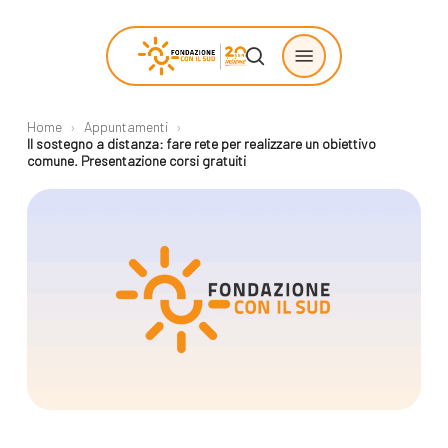
Skip
Menu
to
search
main
content
Home
›
Appuntamenti
›
Chi siamo
Progetti
Il sostegno a distanza: fare rete per realizzare un obiettivo
comune. Presentazione corsi gratuiti
sostenuti
La Fondazione
Storie di
La nostra missione
cambiamento
Il nostro modello
Progetti
operativo
Come proporre
La governance
un progetto
Con i bambini
Racconti
Staff