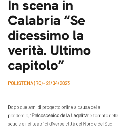
In scena in
dal Sud
Lavora con noi
Calabria “Se
Campagne
Bilancio di
Libri e
dicessimo la
missione
pubblicazioni
News e
verità. Ultimo
appuntamenti
Docufilm
capitolo”
Videomagazine
News
e blog progetti
Appuntamenti
POLISTENA (RC) - 21/04/2023
Seguici sui social:
Dopo due anni di progetto online a causa della
pandemia, “
Palcoscenico della Legalità
” è tornato nelle
scuole e nei teatri di diverse città del Nord e del Sud