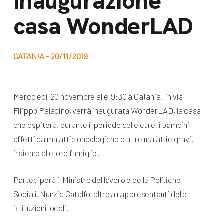
Inaugurazione
dal Sud
casa WonderLAD
Lavora con noi
Campagne
Bilancio di
Libri e
missione
CATANIA - 20/11/2019
pubblicazioni
News e
appuntamenti
Docufilm
Mercoledì 20 novembre alle 9:30 a Catania, in via
Videomagazine
Filippo Paladino, verrà inaugurata WonderLAD, la casa
News
e blog progetti
che ospiterà, durante il periodo delle cure, i bambini
Appuntamenti
affetti da malattie oncologiche e altre malattie gravi,
insieme alle loro famiglie.
Seguici sui social:
Parteciperà il Ministro del lavoro e delle Politiche
Sociali, Nunzia Catalfo, oltre a rappresentanti delle
istituzioni locali.