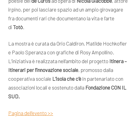
poesie del
de Curtis
ad opera di
Nicola Giacobbe
, attore
irpino, per poi lasciare spazio ad un ampio girovagare
fra documenti rari che documentano la vita e l’arte
di
Totò
.
La mostra è curata da Orio Caldiron, Matilde Hochkofler
e Paolo Speranza con grafiche di Rosy Ampollino.
L’iniziativa è realizzata nell’ambito del progetto
Itinera –
Itinerari per l’innovazione sociale
, promosso dalla
cooperativa sociale
L’isola che c’è
in partenariato con
associazioni locali e sostenuto dalla
Fondazione CON IL
SUD.
Pagina dell’evento >>