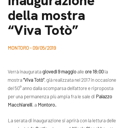
Inaugurazione
dal Sud
della mostra
Lavora con noi
Campagne
Bilancio di
“Viva Totò”
Libri e
missione
pubblicazioni
News e
MONTORO - 09/05/2019
appuntamenti
Docufilm
Videomagazine
News
Verrà inaugurata
giovedì 9 maggio
alle
ore 18:00
la
e blog progetti
Appuntamenti
mostra
“Viva Totò”
, già realizzata nel 2017 in occasione
del 50° anno dalla scomparsa dell’attore e riproposta
per una permanenza più ampia fra le sale di
Palazzo
Seguici sui social:
Macchiarelli
, a
Montoro.
La serata di inaugurazione si aprirà con la lettura delle