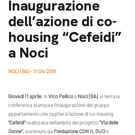
Inaugurazione
dal Sud
Lavora con noi
dell’azione di co-
Campagne
Bilancio di
Libri e
housing “Cefeidi”
missione
pubblicazioni
News e
a Noci
appuntamenti
Docufilm
Videomagazine
News
NOCI (BA) - 11/04/2019
e blog progetti
Appuntamenti
Giovedì
11 aprile
, in
Vico Pellico
a
Noci (BA)
, si terrà la
conferenza stampa e l’inaugurazione del gruppo
Seguici sui social:
appartamento che ospiterà l’azione di co-housing
“Cefeidi”
realizzata nell’ambito del progetto
“Via delle
Donne”,
sostenuto da
Fondazione CON IL SUD
e