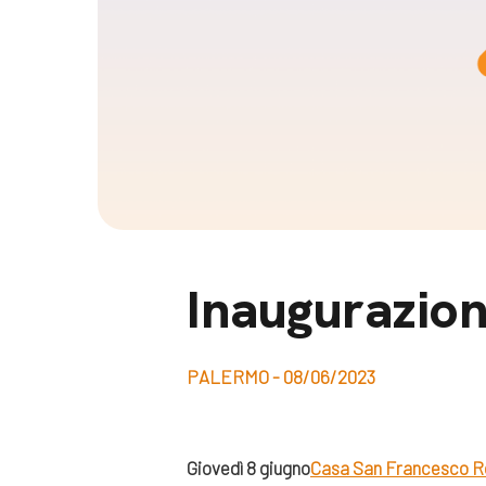
Docufil
Bilancio di missione
Videoma
News e appuntamenti
progetti
News
Appuntamenti
Seguici sui social:
Inaugurazio
PALERMO - 08/06/2023
Giovedì 8 giugno
Casa San Francesco 