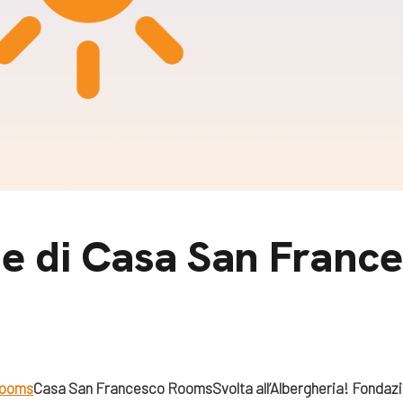
m
gazine e blog
ne di Casa San Franc
Rooms
Casa San Francesco Rooms
Svolta all’Albergheria!
Fondazi