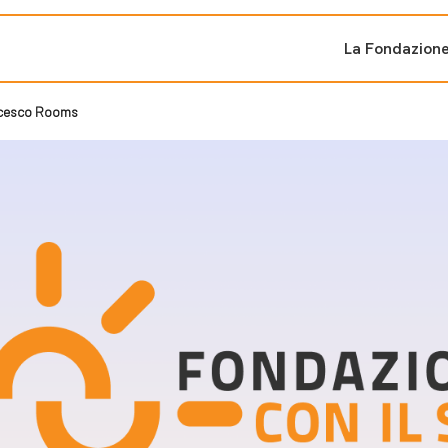
La Fondazion
ncesco Rooms
ti sostenuti
Bandi e iniziati
di cambiamento
Bandi
Fondazioni di comuni
Area Stampa
oporre un progetto
nti dal Sud
Sala Stampa
ne
Eventi Press tour
pubblicazioni