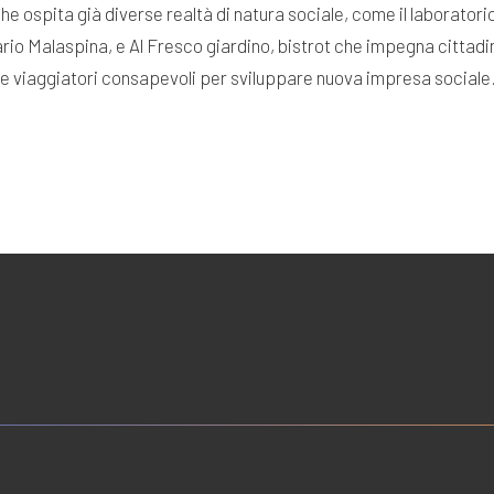
che ospita già diverse realtà di natura sociale, come il laboratori
ziario Malaspina, e Al Fresco giardino, bistrot che impegna cittadin
re viaggiatori consapevoli per sviluppare nuova impresa sociale