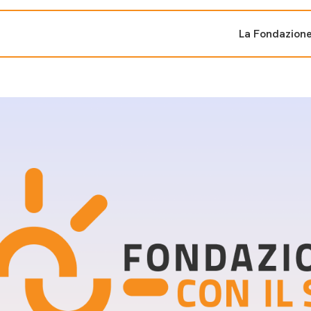
La Fondazion
ti sostenuti
Bandi e iniziati
di cambiamento
Bandi
Fondazioni di comuni
Area Stampa
oporre un progetto
nti dal Sud
Sala Stampa
ne
Eventi Press tour
pubblicazioni