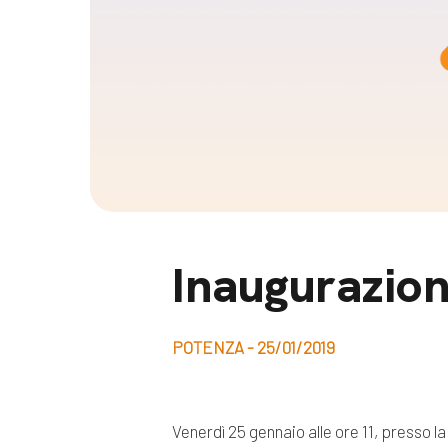
Docufil
Bilancio di missione
Videoma
News e appuntamenti
progetti
News
Appuntamenti
Seguici sui social:
Inaugurazion
POTENZA - 25/01/2019
Venerdì 25 gennaio alle ore 11, presso l