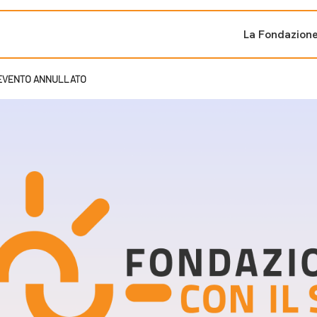
La Fondazion
 – EVENTO ANNULLATO
ti sostenuti
Bandi e iniziati
di cambiamento
Bandi
Fondazioni di comuni
Area Stampa
oporre un progetto
nti dal Sud
Sala Stampa
ne
Eventi Press tour
pubblicazioni