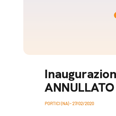
Docufil
Bilancio di missione
Videoma
News e appuntamenti
progetti
News
Appuntamenti
Seguici sui social:
Inaugurazio
ANNULLATO
PORTICI (NA) - 27/02/2020