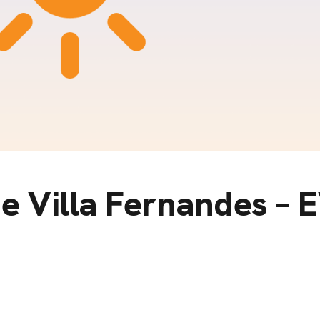
m
gazine e blog
ne Villa Fernandes –