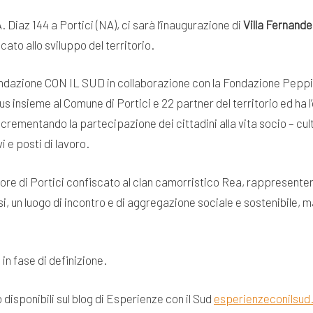
A. Diaz 144 a Portici (NA), ci sarà l’inaugurazione di
Villa Fernande
ato allo sviluppo del territorio.
ondazione CON IL SUD in collaborazione con la Fondazione Pepp
 insieme al Comune di Portici e 22 partner del territorio ed ha l’
crementando la partecipazione dei cittadini alla vita socio – cul
i e posti di lavoro.
 cuore di Portici confiscato al clan camorristico Rea, rappresenterà
usi, un luogo di incontro e di aggregazione sociale e sostenibile,
in fase di definizione.
disponibili sul blog di Esperienze con il Sud
esperienzeconilsud.